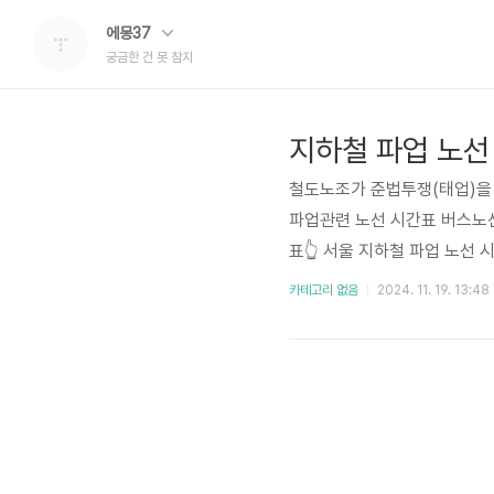
에몽37
궁금한 건 못 참지
지하철 파업 노선 
철도노조가 준법투쟁(태업)을
파업관련 노선 시간표 버스노선
표👆 서울 지하철 파업 노선
기자회견을 열었으며, 서울역 
카테고리 없음
2024. 11. 19. 13:48
지하철 노선 현재 상황과 실시
래 버튼을 확인하세요🔻지하철
선 (연천광운대구로, 구로인천,