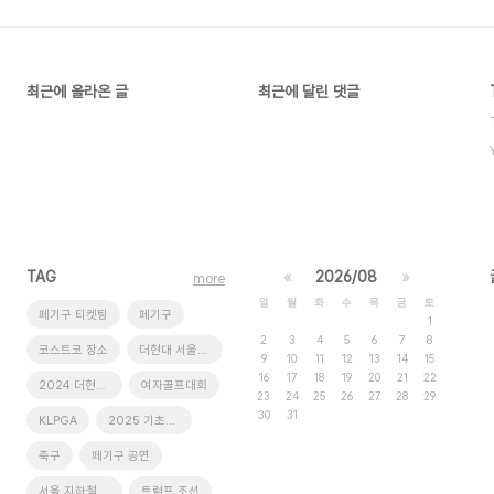
최근에 올라온 글
최근에 달린 댓글
TAG
«
2026/08
»
more
일
월
화
수
목
금
토
페기구 티켓팅
페기구
1
2
3
4
5
6
7
8
코스트코 장소
더현대 서울빌리지
9
10
11
12
13
14
15
16
17
18
19
20
21
22
2024 더현대 서울 크리스마스 빌리
여자골프대회
23
24
25
26
27
28
29
30
31
KLPGA
2025 기초연금
축구
페기구 공연
서울 지하철 파업 노선 시간표
트럼프 조선