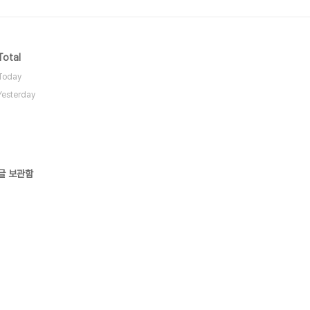
Total
Today
Yesterday
글 보관함