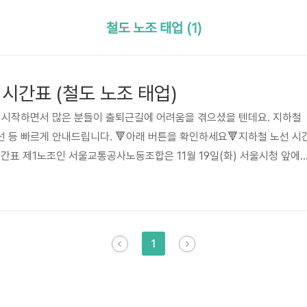
철도 노조 태업 (1)
시간표 (철도 노조 태업)
 시작하면서 많은 분들이 출퇴근길에 어려움을 겪으셨을 텐데요. 지하철
 등 빠르게 안내드립니다. 🔻아래 버튼을 확인하세요🔻지하철 노선 시
 시간표 제1노조인 서울교통공사노동조합은 11월 19일(화) 서울시청 앞에
등 주요 1~8호선 지하철 운행 차질로 출퇴근 혼잡이 이어지고 있습니다.
간 도착시간을 확인하시어 피해가 없도록 미리 대비하시길 바랍니다. 🔻
 실시간 운행 시간표👆 ✅영향을 받는 주요 노선 안내✅ 수도권전철 1호
 구로신창, 구로~광명) 3호선 (대화~삼송) 4호선 (선바위금..
1