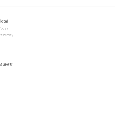
Total
Today
Yesterday
글 보관함