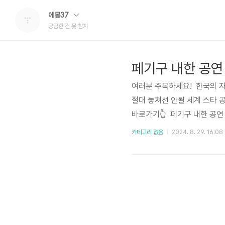
에몽37
궁금한 건 못 참지
여러분 주목하세요! 한국의 자
절대 놓쳐선 안될 세계 스타 
바로가기👆 페기구 내한 공연
이 지난 7월에 진행되었었는데
카테고리 없음
2024. 8. 29. 16:08
었습니다. 다행히 여기서 끝나
구는 2019년 포브스 아시아에
플랫폼으로부터 주목을 받고 있