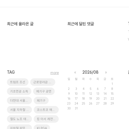
최근에 올라온 글
최근에 달린 댓글
TAG
«
2026/08
»
more
일
월
화
수
목
금
토
트럼프 조선
근로장려금 지급액
1
2
3
4
5
6
7
8
기초연금 소득
페기구 공연
9
10
11
12
13
14
15
16
17
18
19
20
21
22
더현대 서울빌리지
페기구
23
24
25
26
27
28
29
30
31
서울 지하철 파업 노선 시간표
코스트코 매장 위치
철도 노조 태업
킹 아서 레전드 라이즈 사전예약
지하철 파업 노선
KLPGA