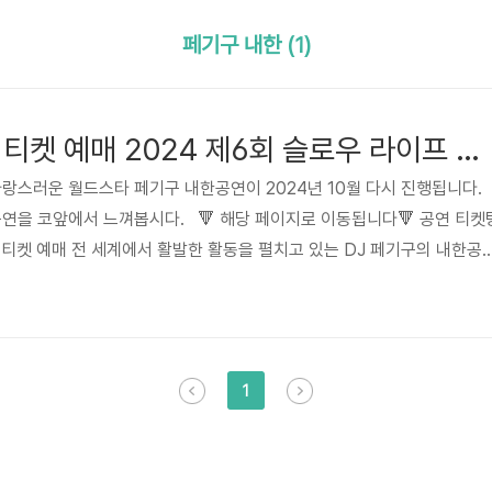
페기구 내한 (1)
페기구 내한 공연 티켓 예매 2024 제6회 슬로우 라이프 슬로우 라이브
랑스러운 월드스타 페기구 내한공연이 2024년 10월 다시 진행됩니다.
공연을 코앞에서 느껴봅시다. 🔻 해당 페이지로 이동됩니다🔻 공연 티켓
 티켓 예매 전 세계에서 활발한 활동을 펼치고 있는 DJ 페기구의 내한공
요. 안타까운 이슈로 공연을 중단해야 하는 상황에 많은 팬들이 아쉬워
지 않고 이번 2024년 10월에 다시 공연을 진행한다는 소식인데요~페기
서 영향력 있는 리더 30인 선정되었으며 보그, FADER, NPR 등 디지털
습니다. 이러한 월드스타가 직접 공연하는 무대를 선보일 공연이..
1